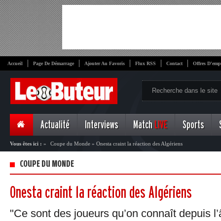
Accueil
Page De Démarrage
Ajouter Au Favoris
Flux RSS
Contact
Offres D'emp
Actualité
Interviews
Match
LIVE
Sports
Vous êtes ici :
»
Coupe du Monde
»
Onesta craint la réaction des Algériens
COUPE DU MONDE
Onesta craint la réaction des Algériens
"Ce sont des joueurs qu’on connaît depuis l’