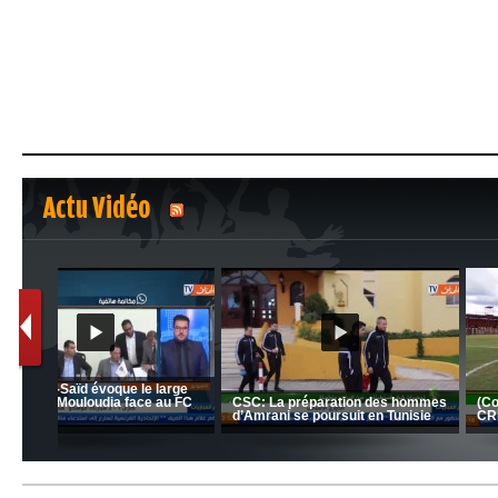
Actu Vidéo
1
2
nrahma
MCA: Kaci-Saïd évoque le l
 "Big
JSK: Brahim Zafour évoque la
succès du Mouloudia face a
situation du club
MFM