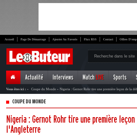
Accueil
Page De Démarrage
Ajouter Au Favoris
Flux RSS
Contact
Offres D'emp
Actualité
Interviews
Match
LIVE
Sports
Vous êtes ici :
»
Coupe du Monde
»
Nigeria : Gernot Rohr tire une première leçon de la déf
COUPE DU MONDE
Nigeria : Gernot Rohr tire une première leçon 
l'Angleterre