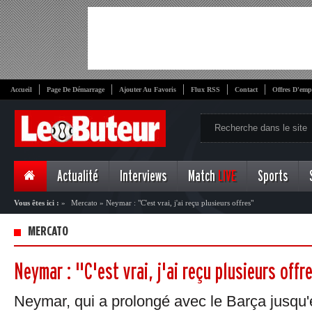
Accueil
Page De Démarrage
Ajouter Au Favoris
Flux RSS
Contact
Offres D'emp
Actualité
Interviews
Match
LIVE
Sports
Vous êtes ici :
»
Mercato
»
Neymar : "C'est vrai, j'ai reçu plusieurs offres"
MERCATO
Neymar : "C'est vrai, j'ai reçu plusieurs offr
Neymar, qui a prolongé avec le Barça jusqu