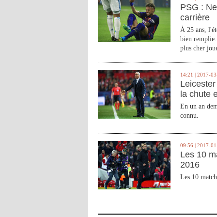
PSG : Ne
carrière
À 25 ans, l'é
bien remplie.
plus cher joue
14:21 | 2017-03
Leicester 
la chute 
En un an demi
connu.
09:56 | 2017-01
Les 10 m
2016
Les 10 match