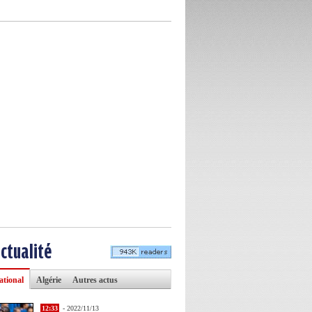
actualité
ational
Algérie
Autres actus
12:33
- 2022/11/13