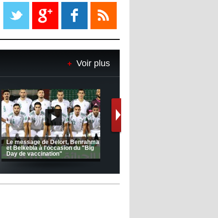
Liverpool mis en vente par son
propriétaire
08:18
- 2022/11/08
Le Barça savoure sa première
place et chambre le Real Madrid
Voir plus
08:16
- 2022/11/08
Real - Ancelotti : "On a joué trop
de matchs"
12:39
- 2022/11/06
Real : Les dirigeants veulent le
départ d'Hazard cet hiver
(Coupe de la CAF) Nkana FC 1 -
CRB 0