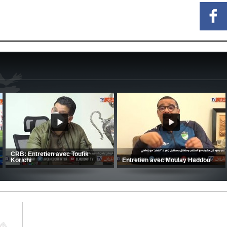
MCA: Kaci-Saïd évoque le large
succès du Mouloudia face au FC
CSC: La préparation des hommes
MFM
d’Amrani se poursuit en Tunisie