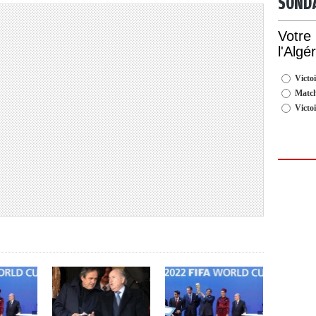
SOND
Votre
l'Algé
Victoi
Match
Victo