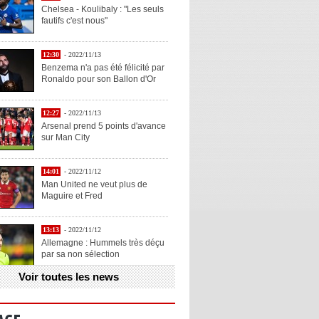
Chelsea - Koulibaly : "Les seuls
fautifs c'est nous"
12:30
- 2022/11/13
Benzema n'a pas été félicité par
Ronaldo pour son Ballon d'Or
12:27
- 2022/11/13
Arsenal prend 5 points d'avance
sur Man City
14:01
- 2022/11/12
Man United ne veut plus de
Maguire et Fred
13:13
- 2022/11/12
Allemagne : Hummels très déçu
par sa non sélection
Voir toutes les news
13:11
- 2022/11/12
Henry explique la chose qu'il
aime chez Benzema