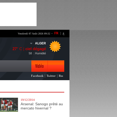
-
FR
|
ع
Vendredi 07 Août 2026 09:32
ALGER
27
° C |
ciel dégagé
58
: Humidité
Vidéo
|
|
Facebook
Twitter
Rss
Photo
19/12/2014
Arsenal: Sanogo prêté au
mercato hivernal ?