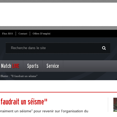
Flux RSS
Contact
Offres D'emploi
Match
LIVE
Sports
Service
latter : "Il faudrait un séisme"
 faudrait un séisme"
"vraiment un séisme" pour revenir sur l'organisation du