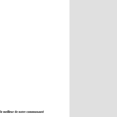
12:45
- 2022/11/09
Real : Guti critique l'absence de
Benzema
12:35
- 2022/11/09
Man City : Haaland reste sur le
banc de touche
12:33
- 2022/11/09
Real : Benzema toujours forfait
pour le dernier match avant le
Mondial
11:46
- 2022/11/09
Manchester City ne payait plus
Benjamin Mendy
12:17
- 2022/11/08
Man United : Choupo-Moting
ciblé pour remplacer Ronaldo ?
 le meilleur de notre communauté
08:21
- 2022/11/08