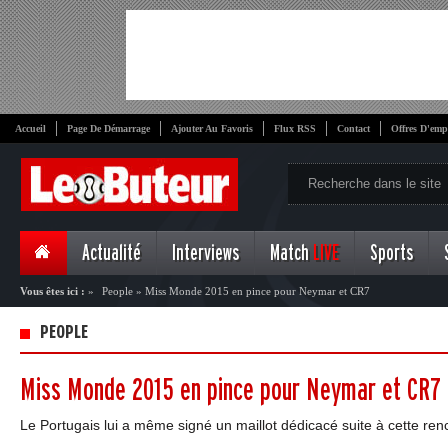
Accueil
Page De Démarrage
Ajouter Au Favoris
Flux RSS
Contact
Offres D'emp
Actualité
Interviews
Match
LIVE
Sports
Vous êtes ici :
»
People
»
Miss Monde 2015 en pince pour Neymar et CR7
PEOPLE
Miss Monde 2015 en pince pour Neymar et CR7
Le Portugais lui a même signé un maillot dédicacé suite à cette renc