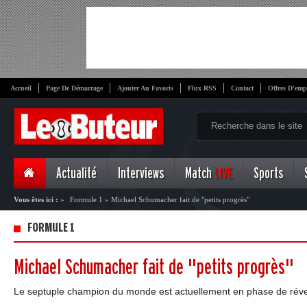
Accueil
Page De Démarrage
Ajouter Au Favoris
Flux RSS
Contact
Offres D'emp
Actualité
Interviews
Match
LIVE
Sports
Vous êtes ici :
»
Formule 1
»
Michael Schumacher fait de "petits progrès"
FORMULE 1
Michael Schumacher fait de "petits progrès"
Le septuple champion du monde est actuellement en phase de révei