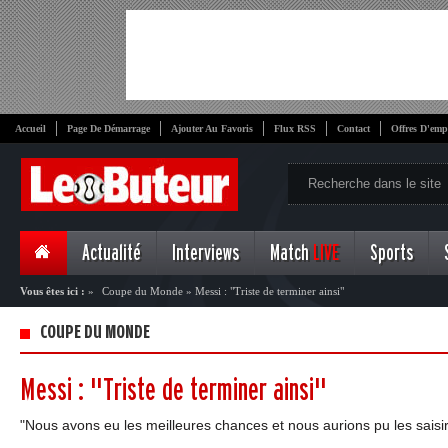
Accueil
Page De Démarrage
Ajouter Au Favoris
Flux RSS
Contact
Offres D'emp
Actualité
Interviews
Match
LIVE
Sports
Vous êtes ici :
»
Coupe du Monde
»
Messi : "Triste de terminer ainsi"
COUPE DU MONDE
Messi : "Triste de terminer ainsi"
"Nous avons eu les meilleures chances et nous aurions pu les saisi