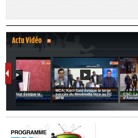
Actu Vidéo
1
2
nrahma
MCA: Kaci-Saïd évoque le l
 "Big
JSK: Brahim Zafour évoque la
succès du Mouloudia face a
situation du club
MFM