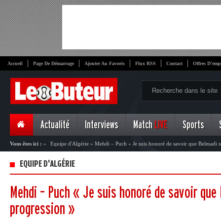
Accueil
Page De Démarrage
Ajouter Au Favoris
Flux RSS
Contact
Offres D'emp
Actualité
Interviews
Match
LIVE
Sports
Vous êtes ici :
»
Equipe d'Algérie
»
Mehdi – Puch « Je suis honoré de savoir que Belmadi s
EQUIPE D'ALGÉRIE
Mehdi – Puch « Je suis honoré de savoir que 
progression »