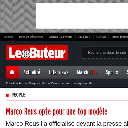
Accueil
Page De Démarrage
Ajouter Au Favoris
Flux RSS
Contact
Offres D'emp
Actualité
Interviews
Match
LIVE
Sports
Vous êtes ici :
»
People
»
Marco Reus opte pour une top modèle
PEOPLE
Marco Reus opte pour une top modèle
Marco Reus l’a officialisé devant la presse a