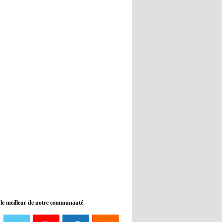
Real : Guti critique l'absence de
Benzema
12:35
- 2022/11/09
Man City : Haaland reste sur le
banc de touche
12:33
- 2022/11/09
Real : Benzema toujours forfait
pour le dernier match avant le
Mondial
11:46
- 2022/11/09
Manchester City ne payait plus
Benjamin Mendy
12:17
- 2022/11/08
Man United : Choupo-Moting
ciblé pour remplacer Ronaldo ?
 le meilleur de notre communauté
08:21
- 2022/11/08
Liverpool mis en vente par son
propriétaire