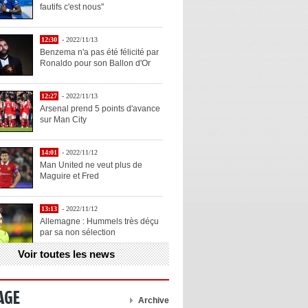
fautifs c'est nous"
12:30
- 2022/11/13
Benzema n'a pas été félicité par
Ronaldo pour son Ballon d'Or
12:27
- 2022/11/13
Arsenal prend 5 points d'avance
sur Man City
14:01
- 2022/11/12
Man United ne veut plus de
Maguire et Fred
13:13
- 2022/11/12
Allemagne : Hummels très déçu
par sa non sélection
Voir toutes les news
13:11
- 2022/11/12
Henry explique la chose qu'il
aime chez Benzema
AGE
Archive