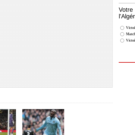
Votre
l'Algé
Victoi
Match
Victo