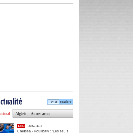
actualité
ational
Algérie
Autres actus
12:33
- 2022/11/13
Chelsea - Koulibaly : "Les seuls