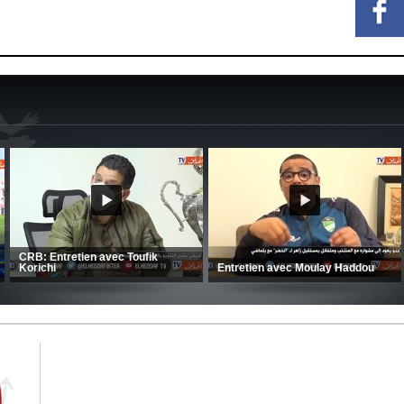
MCA: Kaci-Saïd évoque le large
succès du Mouloudia face au FC
CSC: La préparation des hommes
MFM
d’Amrani se poursuit en Tunisie