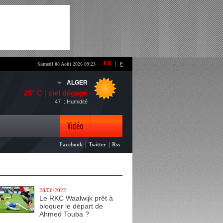
-
FR
|
ع
Samedi 08 Août 2026 09:23
ALGER
28
° C |
ciel dégagé
47
: Humidité
Vidéo
|
|
Facebook
Twitter
Rss
Photo
28/06/2022
Le RKC Waalwijk prêt à
bloquer le départ de
Ahmed Touba ?