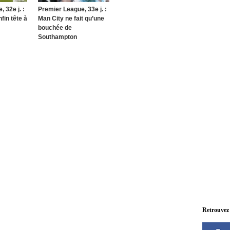
 32e j. :
Premier League, 33e j. :
fin tête à
Man City ne fait qu’une
bouchée de
Southampton
Retrouvez