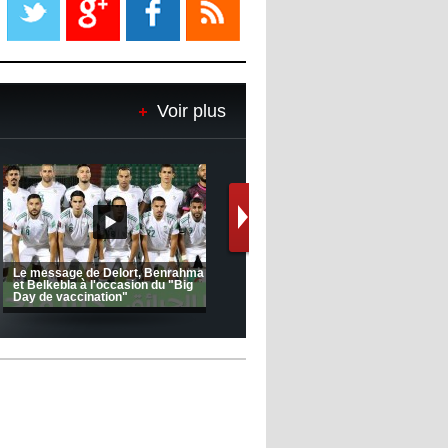
08:18
- 2022/11/08
Le Barça savoure sa première
place et chambre le Real Madrid
Voir plus
08:16
- 2022/11/08
Real - Ancelotti : "On a joué trop
de matchs"
12:39
- 2022/11/06
Real : Les dirigeants veulent le
départ d'Hazard cet hiver
(Coupe de la CAF) Nkana FC 1 -
CRB 0