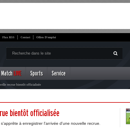
Flux RSS
Contact
Offres D'emploi
Match
LIVE
Sports
Service
lle recrue bientôt officialisée
rue bientôt officialisée
'apprête à enregistrer l'arrivée d'une nouvelle recrue.