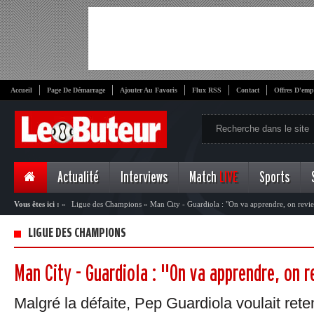
Accueil
Page De Démarrage
Ajouter Au Favoris
Flux RSS
Contact
Offres D'emp
Actualité
Interviews
Match
LIVE
Sports
Vous êtes ici :
»
Ligue des Champions
»
Man City - Guardiola : "On va apprendre, on revi
LIGUE DES CHAMPIONS
Man City - Guardiola : "On va apprendre, on 
Malgré la défaite, Pep Guardiola voulait rete