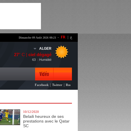
-
FR
|
ع
Dimanche 09 Août 2026 08:21
ALGER
27
° C |
ciel dégagé
63
: Humidité
Vidéo
|
|
Facebook
Twitter
Rss
Photo
10/12/2020
Belaili heureux de ses
prestations avec le Qatar
SC