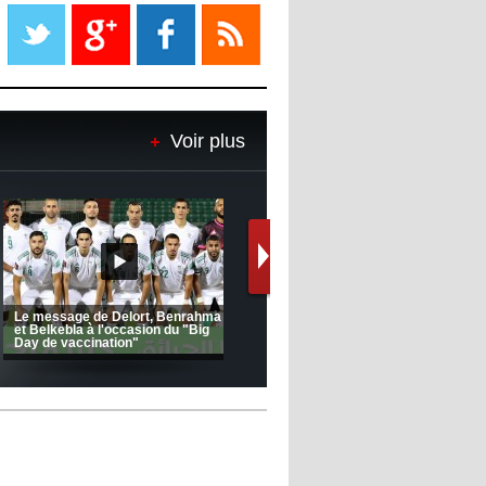
Liverpool mis en vente par son
propriétaire
08:18
- 2022/11/08
Le Barça savoure sa première
place et chambre le Real Madrid
Voir plus
08:16
- 2022/11/08
Real - Ancelotti : "On a joué trop
de matchs"
12:39
- 2022/11/06
Real : Les dirigeants veulent le
départ d'Hazard cet hiver
Ligue 1 Mobilis (23ème journée):
CRB: Entretien avec Toufik
MCO 5 – USB 0
Korichi