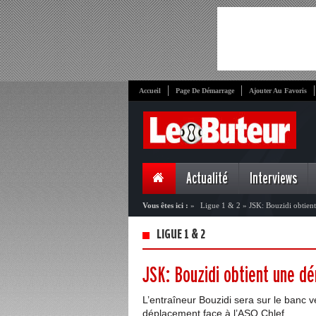
Accueil
Page De Démarrage
Ajouter Au Favoris
Actualité
Interviews
Vous êtes ici :
»
Ligue 1 & 2
»
JSK: Bouzidi obtien
LIGUE 1 & 2
JSK: Bouzidi obtient une d
L’entraîneur Bouzidi sera sur le banc 
déplacement face à l’ASO Chlef...