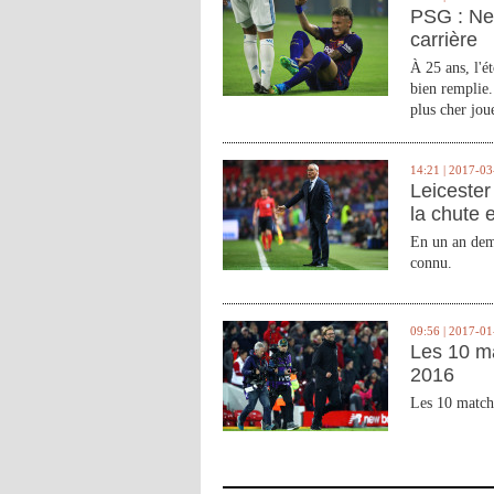
PSG : Ne
carrière
À 25 ans, l'é
bien remplie.
plus cher joue
14:21 | 2017-03
Leicester 
la chute 
En un an demi
connu.
09:56 | 2017-01
Les 10 m
2016
Les 10 match