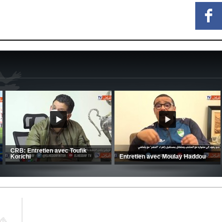
e
C
CSC: La préparation des hommes
(Coupe de la CAF) Nkana FC 1 -
d’Amrani se poursuit en Tunisie
CRB 0