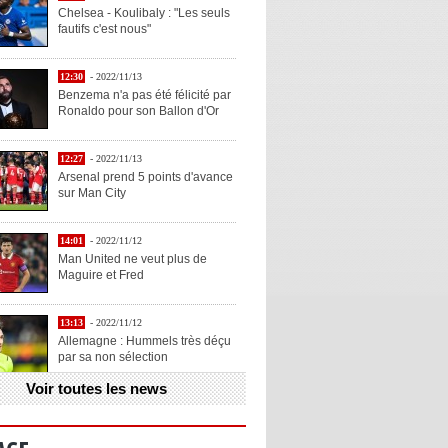
Chelsea - Koulibaly : "Les seuls
fautifs c'est nous"
12:30
- 2022/11/13
Benzema n'a pas été félicité par
Ronaldo pour son Ballon d'Or
12:27
- 2022/11/13
Arsenal prend 5 points d'avance
sur Man City
14:01
- 2022/11/12
Man United ne veut plus de
Maguire et Fred
13:13
- 2022/11/12
Allemagne : Hummels très déçu
par sa non sélection
Voir toutes les news
13:11
- 2022/11/12
Henry explique la chose qu'il
aime chez Benzema