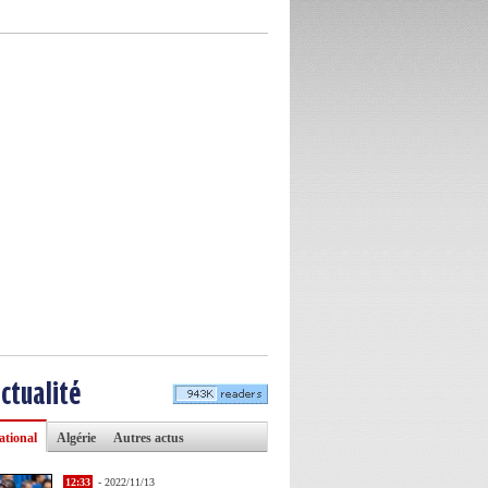
actualité
ational
Algérie
Autres actus
12:33
- 2022/11/13