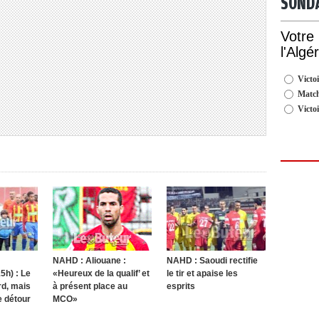
SOND
Votre
l'Algé
Victoi
Match
Victo
NAHD : Aliouane :
NAHD : Saoudi rectifie
5h) : Le
«Heureux de la qualif’ et
le tir et apaise les
rd, mais
à présent place au
esprits
e détour
MCO»