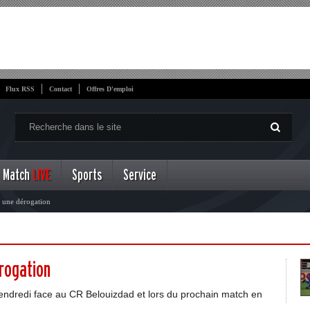
Flux RSS
Contact
Offres D'emploi
Match
LIVE
Sports
Service
t une dérogation
érogation
vendredi face au CR Belouizdad et lors du prochain match en