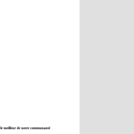
12:45
- 2022/11/09
Real : Guti critique l'absence de
Benzema
12:35
- 2022/11/09
Man City : Haaland reste sur le
banc de touche
12:33
- 2022/11/09
Real : Benzema toujours forfait
pour le dernier match avant le
Mondial
11:46
- 2022/11/09
Manchester City ne payait plus
Benjamin Mendy
12:17
- 2022/11/08
Man United : Choupo-Moting
ciblé pour remplacer Ronaldo ?
 le meilleur de notre communauté
08:21
- 2022/11/08