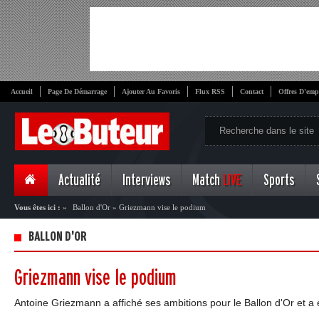
Accueil
Page De Démarrage
Ajouter Au Favoris
Flux RSS
Contact
Offres D'emp
Actualité
Interviews
Match
LIVE
Sports
Vous êtes ici :
»
Ballon d'Or
»
Griezmann vise le podium
BALLON D'OR
Griezmann vise le podium
Antoine Griezmann a affiché ses ambitions pour le Ballon d'Or et a