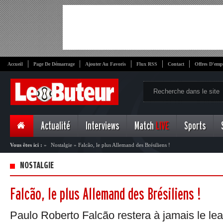
Accueil
Page De Démarrage
Ajouter Au Favoris
Flux RSS
Contact
Offres D'emp
Actualité
Interviews
Match
LIVE
Sports
Vous êtes ici :
»
Nostalgie
»
Falcão, le plus Allemand des Brésiliens !
NOSTALGIE
Falcão, le plus Allemand des Brésiliens !
Paulo Roberto Falcão restera à jamais le le