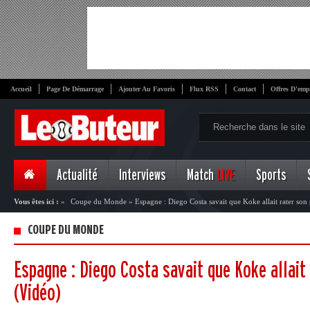
Accueil
Page De Démarrage
Ajouter Au Favoris
Flux RSS
Contact
Offres D'emp
Actualité
Interviews
Match
LIVE
Sports
Vous êtes ici :
»
Coupe du Monde
»
Espagne : Diego Costa savait que Koke allait rater son
COUPE DU MONDE
Espagne : Diego Costa savait que Koke allait
(Vidéo)