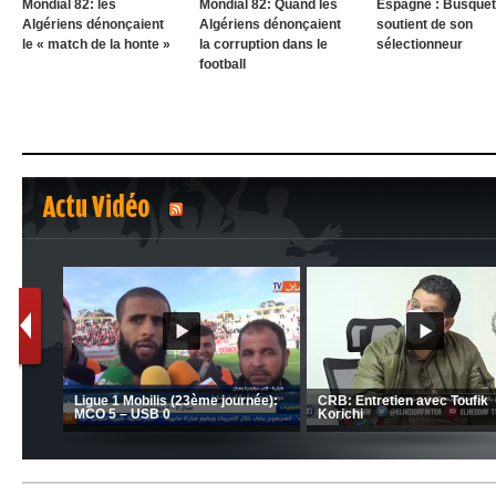
Mondial 82: les
Mondial 82: Quand les
Espagne : Busquets
Algériens dénonçaient
Algériens dénonçaient
soutient de son
le « match de la honte »
la corruption dans le
sélectionneur
football
Actu Vidéo
1
2
MCA: Kaci-Saïd évoque le large
Brahim Zafour évoque la
succès du Mouloudia face au FC
CSC: L
ion du club
MFM
d’Amran