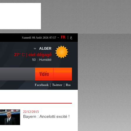
-
FR
|
ع
Samedi 08 Août 2026 07:57
ALGER
27
° C |
ciel dégagé
50
: Humidité
Vidéo
|
|
Facebook
Twitter
Rss
Photo
22/12/2015
Bayern : Ancelotti excité !