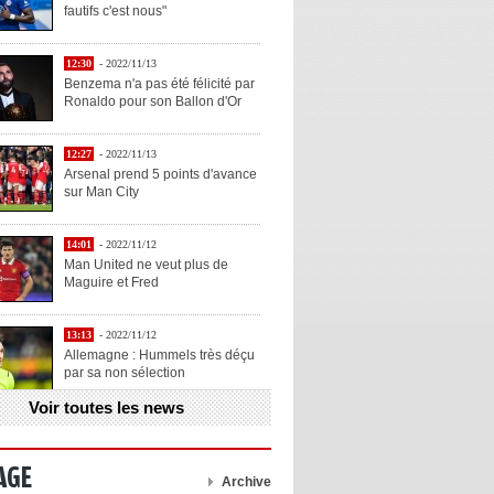
fautifs c'est nous"
12:30
- 2022/11/13
Benzema n'a pas été félicité par
Ronaldo pour son Ballon d'Or
12:27
- 2022/11/13
Arsenal prend 5 points d'avance
sur Man City
14:01
- 2022/11/12
Man United ne veut plus de
Maguire et Fred
13:13
- 2022/11/12
Allemagne : Hummels très déçu
par sa non sélection
Voir toutes les news
13:11
- 2022/11/12
Henry explique la chose qu'il
aime chez Benzema
AGE
Archive