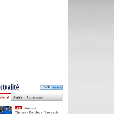
actualité
ational
Algérie
Autres actus
12:33
- 2022/11/13
Chelsea - Koulibaly : "Les seuls