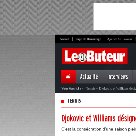
Accueil
Page De Démarrage
Ajouter Au Favoris
Actualité
Interviews
Vous êtes ici :
»
Tennis
»
Djokovic et Williams dési
TENNIS
Djokovic et Williams désig
C'est la consécration d'une saison pl