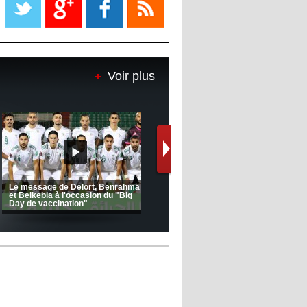
08:18
- 2022/11/08
Le Barça savoure sa première
place et chambre le Real Madrid
Voir plus
08:16
- 2022/11/08
Real - Ancelotti : "On a joué trop
de matchs"
12:39
- 2022/11/06
Real : Les dirigeants veulent le
départ d'Hazard cet hiver
(Coupe de la CAF) Nkana FC 1 -
CRB 0