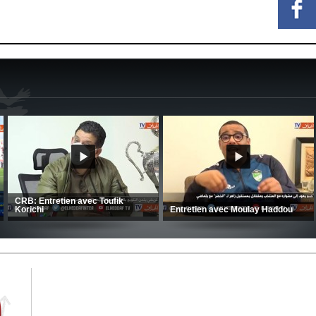
MCA: Kaci-Saïd évoque le large
succès du Mouloudia face au FC
CSC: La préparation des hommes
MFM
d’Amrani se poursuit en Tunisie