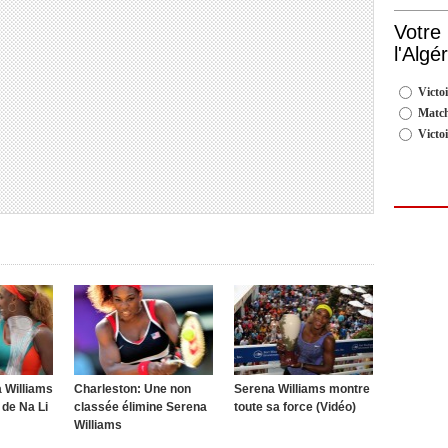
Votre
l'Algé
Victoi
Match
Victo
 Williams
Charleston: Une non
Serena Williams montre
 de Na Li
classée élimine Serena
toute sa force (Vidéo)
Williams