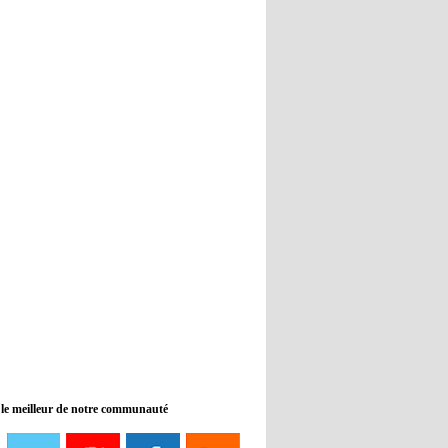
Real : Guti critique l'absence de
Benzema
12:35
- 2022/11/09
Man City : Haaland reste sur le
banc de touche
12:33
- 2022/11/09
Real : Benzema toujours forfait
pour le dernier match avant le
Mondial
11:46
- 2022/11/09
Manchester City ne payait plus
Benjamin Mendy
12:17
- 2022/11/08
Man United : Choupo-Moting
ciblé pour remplacer Ronaldo ?
 le meilleur de notre communauté
08:21
- 2022/11/08
Liverpool mis en vente par son
propriétaire