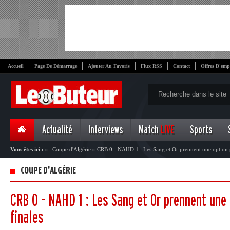
Accueil
Page De Démarrage
Ajouter Au Favoris
Flux RSS
Contact
Offres D'emp
Actualité
Interviews
Match
LIVE
Sports
Vous êtes ici :
»
Coupe d'Algérie
»
CRB 0 - NAHD 1 : Les Sang et Or prennent une option p
COUPE D'ALGÉRIE
CRB 0 - NAHD 1 : Les Sang et Or prennent une
finales