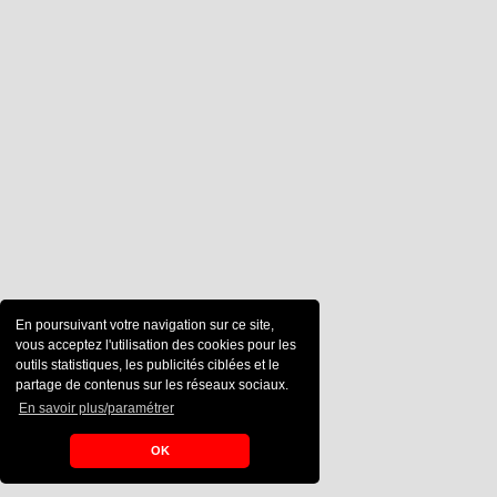
En poursuivant votre navigation sur ce site,
vous acceptez l'utilisation des cookies pour les
outils statistiques, les publicités ciblées et le
partage de contenus sur les réseaux sociaux.
En savoir plus/paramétrer
OK