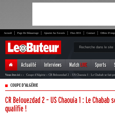
Accueil
Page De Démarrage
Ajouter Au Favoris
Flux RSS
Contact
Offres D'emp
Actualité
Interviews
Match
LIVE
Sports
Vous êtes ici :
»
Coupe d'Algérie
»
CR Belouezdad 2 – US Chaouia 1 : Le Chabab se fait peur
COUPE D'ALGÉRIE
CR Belouezdad 2 – US Chaouia 1 : Le Chabab se
qualifie !