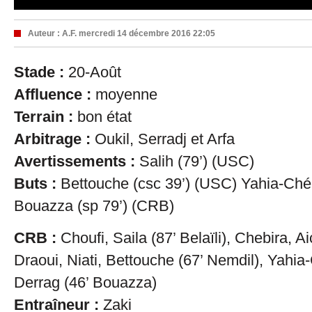
Auteur :
A.F.
mercredi 14 décembre 2016 22:05
Stade :
20-Août
Affluence :
moyenne
Terrain :
bon état
Arbitrage :
Oukil, Serradj et Arfa
Avertissements :
Salih (79’) (USC)
Buts :
Bettouche (csc 39’) (USC) Yahia-Chéri
Bouazza (sp 79’) (CRB)
CRB :
Choufi, Saila (87’ Belaïli), Chebira, A
Draoui, Niati, Bettouche (67’ Nemdil), Yahia
Derrag (46’ Bouazza)
Entraîneur :
Zaki