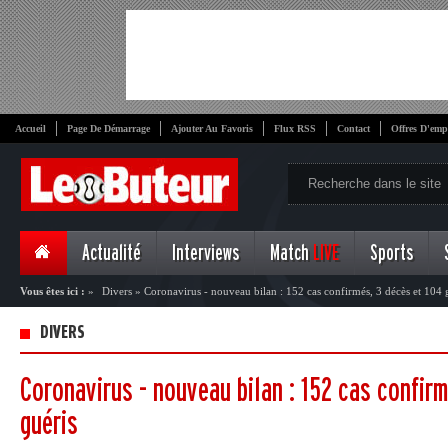
Accueil
Page De Démarrage
Ajouter Au Favoris
Flux RSS
Contact
Offres D'emp
Actualité
Interviews
Match
LIVE
Sports
Vous êtes ici :
»
Divers
»
Coronavirus - nouveau bilan : 152 cas confirmés, 3 décès et 104 
DIVERS
Coronavirus - nouveau bilan : 152 cas confir
guéris