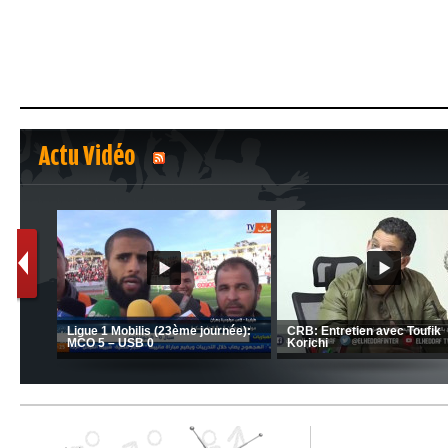
Actu Vidéo
1
2
C 1 -
Ligue 1 Mobilis (23ème journée):
CRB: Entretien avec Toufik
MCO 5 – USB 0
Korichi