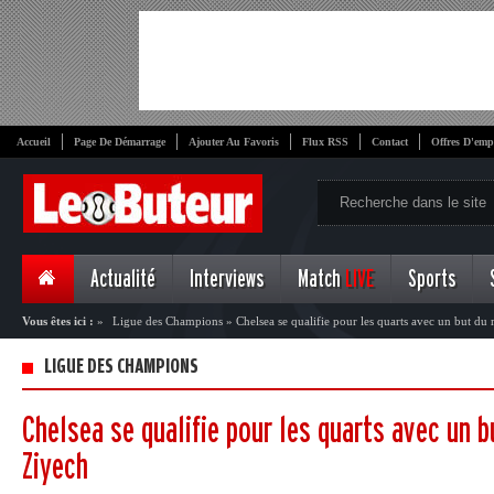
Accueil
Page De Démarrage
Ajouter Au Favoris
Flux RSS
Contact
Offres D'emp
Actualité
Interviews
Match
LIVE
Sports
Vous êtes ici :
»
Ligue des Champions
»
Chelsea se qualifie pour les quarts avec un but d
LIGUE DES CHAMPIONS
Chelsea se qualifie pour les quarts avec un 
Ziyech