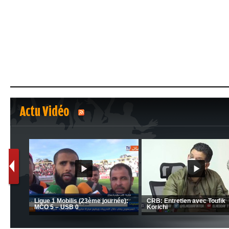
Actu Vidéo
1
2
a préparation des hommes
(Coupe de la CAF) Nkana FC 1 -
Ligue 1 
i se poursuit en Tunisie
CRB 0
MCO 5 –