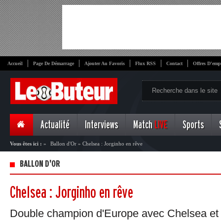
Accueil
Page De Démarrage
Ajouter Au Favoris
Flux RSS
Contact
Offres D'emp
Actualité
Interviews
Match
LIVE
Sports
Vous êtes ici :
»
Ballon d'Or
»
Chelsea : Jorginho en rêve
BALLON D'OR
Chelsea : Jorginho en rêve
Double champion d'Europe avec Chelsea et l'