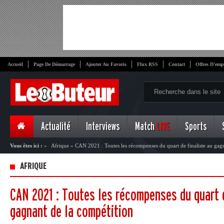
Accueil
Page De Démarrage
Ajouter Au Favoris
Flux RSS
Contact
Offres D'emp
Actualité
Interviews
Match
LIVE
Sports
Vous êtes ici :
»
Afrique
»
CAN 2021 : Toutes les récompenses du quart de finaliste au gag
AFRIQUE
CAN 2021 : Toutes les récompenses du quart d
gagnant de la compétition