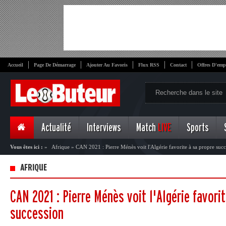
Accueil
Page De Démarrage
Ajouter Au Favoris
Flux RSS
Contact
Offres D'emp
Actualité
Interviews
Match
LIVE
Sports
Vous êtes ici :
»
Afrique
»
CAN 2021 : Pierre Ménès voit l'Algérie favorite à sa propre suc
AFRIQUE
CAN 2021 : Pierre Ménès voit l'Algérie favori
succession