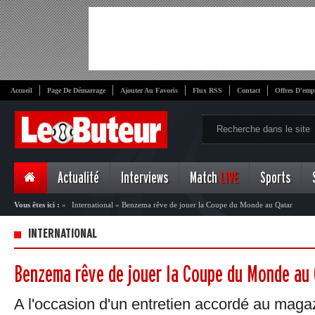
Accueil
Page De Démarrage
Ajouter Au Favoris
Flux RSS
Contact
Offres D'emp
Actualité
Interviews
Match
LIVE
Sports
Vous êtes ici :
»
International
»
Benzema rêve de jouer la Coupe du Monde au Qatar
INTERNATIONAL
Benzema rêve de jouer la Coupe du Monde au 
A l'occasion d'un entretien accordé au maga