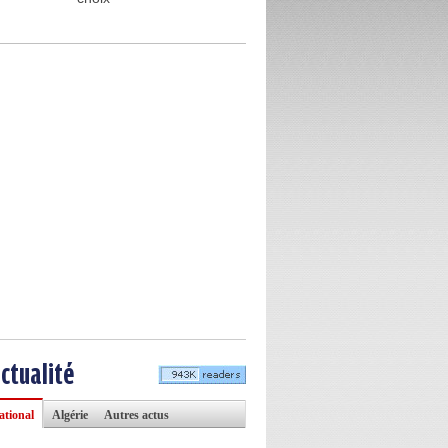
actualité
ational
Algérie
Autres actus