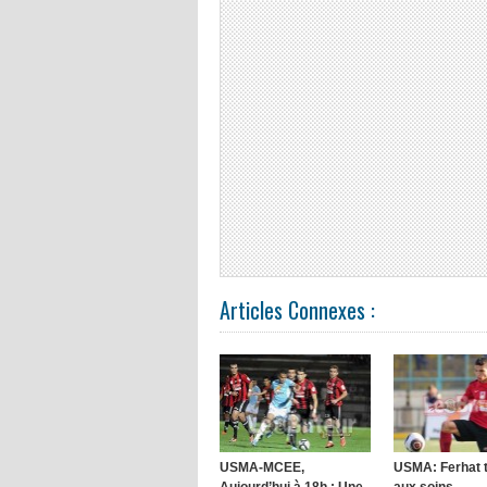
Articles Connexes :
USMA-MCEE,
USMA: Ferhat 