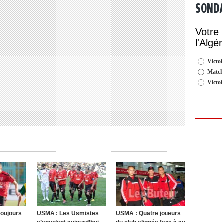
SOND
Votre
l'Algé
Victoi
Match
Victo
toujours
USMA : Les Usmistes
USMA : Quatre joueurs