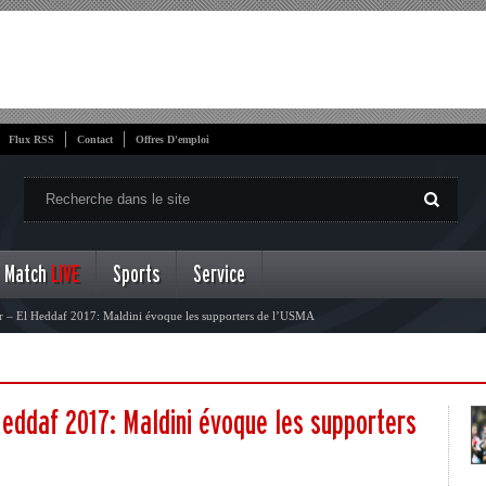
Flux RSS
Contact
Offres D'emploi
Match
LIVE
Sports
Service
r – El Heddaf 2017: Maldini évoque les supporters de l’USMA
 Heddaf 2017: Maldini évoque les supporters