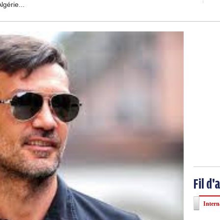
lgérie...
Fil d'
Intern