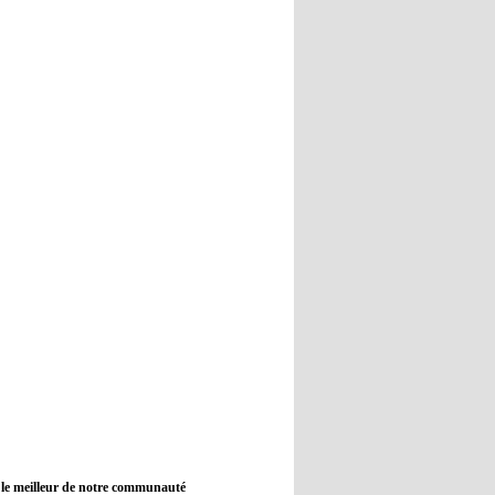
12:45
- 2022/11/09
Real : Guti critique l'absence de
Benzema
12:35
- 2022/11/09
Man City : Haaland reste sur le
banc de touche
12:33
- 2022/11/09
Real : Benzema toujours forfait
pour le dernier match avant le
Mondial
11:46
- 2022/11/09
Manchester City ne payait plus
Benjamin Mendy
12:17
- 2022/11/08
Man United : Choupo-Moting
ciblé pour remplacer Ronaldo ?
 le meilleur de notre communauté
08:21
- 2022/11/08