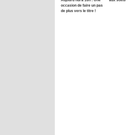
Aujourd’hui à 18h : Une
aux soins
occasion de faire un pas
de plus vers le titre !