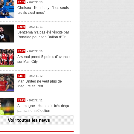
12:33
- 2022/11/13
Chelsea - Koulibaly : "Les seuls
fautifs c'est nous"
12:30
- 2022/11/13
Benzema n'a pas été félicité par
Ronaldo pour son Ballon d'Or
12:27
- 2022/11/13
Arsenal prend 5 points d'avance
sur Man City
14:01
- 2022/11/12
Man United ne veut plus de
Maguire et Fred
13:13
- 2022/11/12
Allemagne : Hummels très déçu
par sa non sélection
Voir toutes les news
13:11
- 2022/11/12
Henry explique la chose qu'il