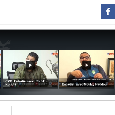
MCA: Kaci-Saïd évoque le large
succès du Mouloudia face au FC
CSC: La préparation des hommes
MFM
d’Amrani se poursuit en Tunisie