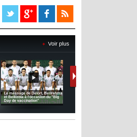
Liverpool mis en vente par son
propriétaire
08:18
- 2022/11/08
Le Barça savoure sa première
place et chambre le Real Madrid
Voir plus
08:16
- 2022/11/08
Real - Ancelotti : "On a joué trop
de matchs"
12:39
- 2022/11/06
Real : Les dirigeants veulent le
départ d'Hazard cet hiver
(Coupe de la CAF) Nkana FC 1 -
CRB 0