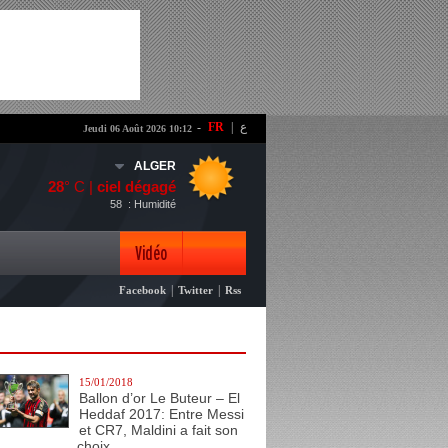
-
FR
|
ع
Jeudi 06 Août 2026 10:12
ALGER
28
° C |
ciel dégagé
58
: Humidité
Vidéo
|
|
Facebook
Twitter
Rss
Photo
15/01/2018
Ballon d’or Le Buteur – El
Heddaf 2017: Entre Messi
et CR7, Maldini a fait son
choix