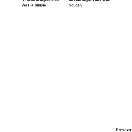
s’envolent aujourd’hui
du club alignés face à au
vers la Tunisie
Soudan
Retrouvez