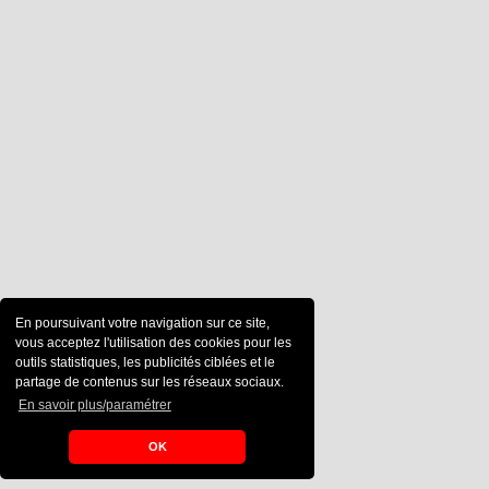
En poursuivant votre navigation sur ce site,
vous acceptez l'utilisation des cookies pour les
outils statistiques, les publicités ciblées et le
partage de contenus sur les réseaux sociaux.
En savoir plus/paramétrer
OK