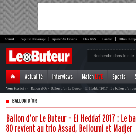
Accueil
Page De Démarrage
Ajouter Au Favoris
Flux RSS
Contact
Offres D'emp
Actualité
Interviews
Match
LIVE
Sports
Vous êtes ici :
»
Ballon d'Or
»
Ballon d’or Le Buteur – El Heddaf 2017 : Le ballon d’or des
et Madjer
BALLON D'OR
Ballon d’or Le Buteur – El Heddaf 2017 : Le b
80 revient au trio Assad, Belloumi et Madjer