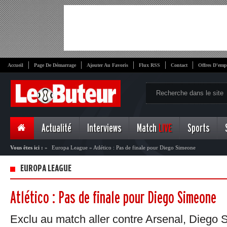
Accueil
Page De Démarrage
Ajouter Au Favoris
Flux RSS
Contact
Offres D'emp
Actualité
Interviews
Match
LIVE
Sports
Vous êtes ici :
»
Europa League
»
Atlético : Pas de finale pour Diego Simeone
EUROPA LEAGUE
Atlético : Pas de finale pour Diego Simeone
Exclu au match aller contre Arsenal, Diego 