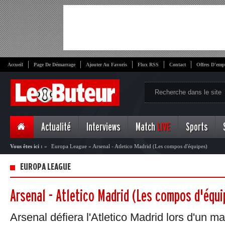
Accueil
Page De Démarrage
Ajouter Au Favoris
Flux RSS
Contact
Offres D'emp
Actualité
Interviews
Match
LIVE
Sports
Vous êtes ici :
»
Europa League
»
Arsenal - Atletico Madrid (Les compos d'équipes)
EUROPA LEAGUE
Arsenal - Atletico Madrid (Les compos d'équi
Arsenal défiera l'Atletico Madrid lors d'un m