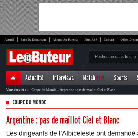
Accueil
Page De Démarrage
Ajouter Au Favoris
Flux RSS
Contact
Offres D'emp
Actualité
Interviews
Match
LIVE
Sports
Vous êtes ici :
»
Coupe du Monde
»
Argentine : pas de maillot Ciel et Blanc
COUPE DU MONDE
Argentine : pas de maillot Ciel et Blanc
Les dirigeants de l’Albiceleste ont demandé