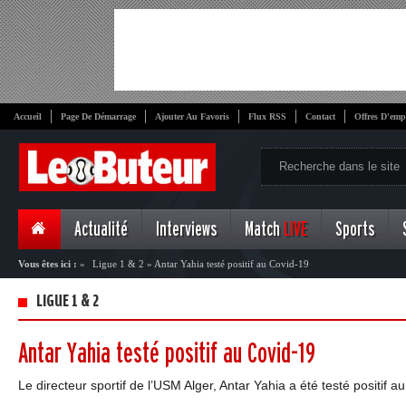
Accueil
Page De Démarrage
Ajouter Au Favoris
Flux RSS
Contact
Offres D'emp
Actualité
Interviews
Match
LIVE
Sports
Vous êtes ici :
»
Ligue 1 & 2
»
Antar Yahia testé positif au Covid-19
LIGUE 1 & 2
Antar Yahia testé positif au Covid-19
Le directeur sportif de l’USM Alger, Antar Yahia a été testé positif au