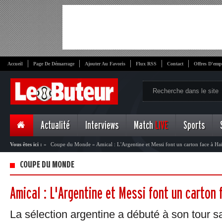
Accueil
Page De Démarrage
Ajouter Au Favoris
Flux RSS
Contact
Offres D'emp
Actualité
Interviews
Match
LIVE
Sports
Vous êtes ici :
»
Coupe du Monde
»
Amical : L'Argentine et Messi font un carton face à Haï
COUPE DU MONDE
Amical : L'Argentine et Messi font un carton 
La sélection argentine a débuté à son tour