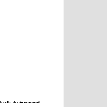
12:45
- 2022/11/09
Real : Guti critique l'absence de
Benzema
12:35
- 2022/11/09
Man City : Haaland reste sur le
banc de touche
12:33
- 2022/11/09
Real : Benzema toujours forfait
pour le dernier match avant le
Mondial
11:46
- 2022/11/09
Manchester City ne payait plus
Benjamin Mendy
12:17
- 2022/11/08
Man United : Choupo-Moting
ciblé pour remplacer Ronaldo ?
 le meilleur de notre communauté
08:21
- 2022/11/08