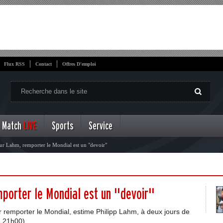
Flux RSS
Contact
Offres D'emploi
Match
LIVE
Sports
Service
ur Lahm, remporter le Mondial est un "devoir"
porter le Mondial est un "devoir"
 remporter le Mondial, estime Philipp Lahm, à deux jours de
à 21h00).