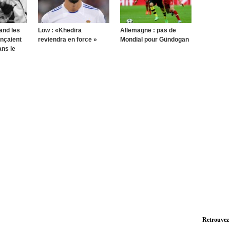
and les
Löw : «Khedira
Allemagne : pas de
nçaient
reviendra en force »
Mondial pour Gündogan
ans le
Retrouvez