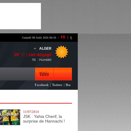
-
FR
|
ع
Samedi 08 Août 2026 06:16
ALGER
26
° C |
ciel dégagé
56
: Humidité
Vidéo
|
|
Facebook
Twitter
Rss
Photo
11/07/2014
JSK : Yahia Cherif, la
surprise de Hannachi !