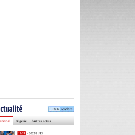
actualité
ational
Algérie
Autres actus
12:33
- 2022/11/13