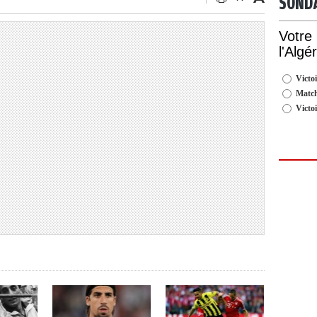
SOND
Votre
l'Algé
Victoi
Match
Victo