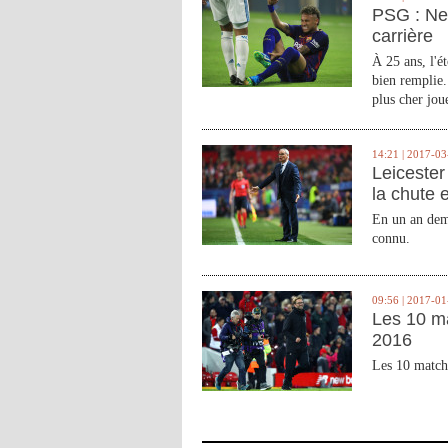
PSG : Ne
carrière
À 25 ans, l'é
bien remplie.
plus cher joue
14:21 | 2017-03
Leicester 
la chute 
En un an demi
connu.
09:56 | 2017-01
Les 10 m
2016
Les 10 match