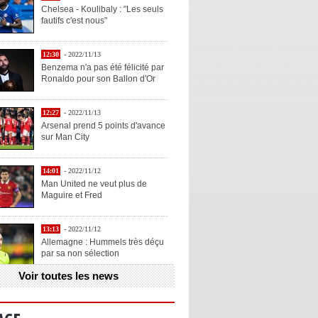
Chelsea - Koulibaly : "Les seuls
fautifs c'est nous"
12:30
- 2022/11/13
Benzema n'a pas été félicité par
Ronaldo pour son Ballon d'Or
12:27
- 2022/11/13
Arsenal prend 5 points d'avance
sur Man City
14:01
- 2022/11/12
Man United ne veut plus de
Maguire et Fred
13:13
- 2022/11/12
Allemagne : Hummels très déçu
par sa non sélection
Voir toutes les news
13:11
- 2022/11/12
Henry explique la chose qu'il
aime chez Benzema