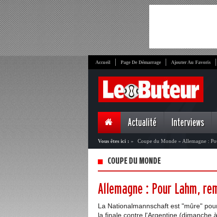
Accueil
Page De Démarrage
Ajouter Au Favoris
Actualité
Interviews
Vous êtes ici :
»
Coupe du Monde
»
Allemagne : Po
COUPE DU MONDE
Allemagne : Pour Lahm, rem
La Nationalmannschaft est "mûre" pour
la finale contre l'Argentine (dimanche 