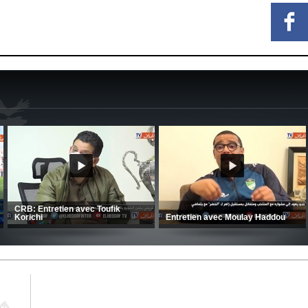
Ligue 1 Mobilis (23ème journée):
CRB: Entretien avec Toufik
MCO 5 – USB 0
Korichi
E