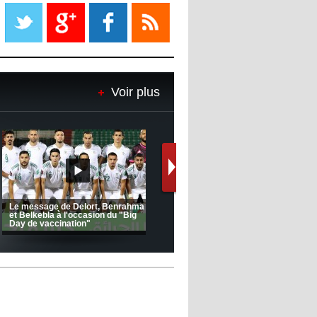
Liverpool mis en vente par son
propriétaire
08:18
- 2022/11/08
Le Barça savoure sa première
place et chambre le Real Madrid
Voir plus
08:16
- 2022/11/08
Real - Ancelotti : "On a joué trop
de matchs"
12:39
- 2022/11/06
Real : Les dirigeants veulent le
départ d'Hazard cet hiver
Le message de Delort, Benrahma
et Belkebla à l'occasion du "Big
ntretien avec Moulay Haddou
Day de vaccination"