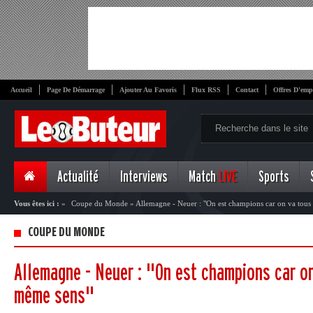
Accueil
Page De Démarrage
Ajouter Au Favoris
Flux RSS
Contact
Offres D'emp
Actualité
Interviews
Match
LIVE
Sports
Vous êtes ici :
»
Coupe du Monde
»
Allemagne - Neuer : "On est champions car on va tous
COUPE DU MONDE
Allemagne - Neuer : "On est champions car on
même sens"