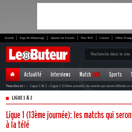
Accueil
Page De Démarrage
Ajouter Au Favoris
Flux RSS
Contact
Offres D'emp
Actualité
Interviews
Match
LIVE
Sports
Vous êtes ici :
»
Ligue 1 & 2
»
Ligue 1 (13ème journée): les matchs qui seront diffusés ce v
LIGUE 1 & 2
Ligue 1 (13ème journée): les matchs qui seron
à la télé