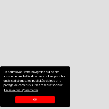
En poursuivant votre navigation sur ce site,
vous acceptez l'utilisation des cookies pour les
outils statistiques, les publicités ciblées et le
partage de contenus sur les réseaux sociaux.
En savoir plus/paramétrer
OK