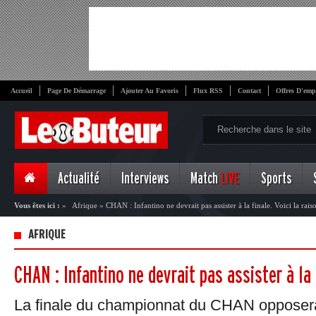
Accueil
Page De Démarrage
Ajouter Au Favoris
Flux RSS
Contact
Offres D'emp
Actualité
Interviews
Match
LIVE
Sports
Vous êtes ici :
»
Afrique
»
CHAN : Infantino ne devrait pas assister à la finale. Voici la rais
AFRIQUE
CHAN : Infantino ne devrait pas assister à la 
La finale du championnat du CHAN opposer