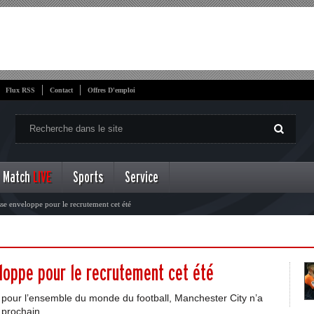
Flux RSS
Contact
Offres D'emploi
Match
LIVE
Sports
Service
se enveloppe pour le recrutement cet été
loppe pour le recrutement cet été
 pour l’ensemble du monde du football, Manchester City n’a
é prochain