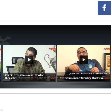
 Kaci-Saïd évoque le large
ès du Mouloudia face au FC
CSC: La préparation des hommes
(Coupe
d’Amrani se poursuit en Tunisie
CRB 0