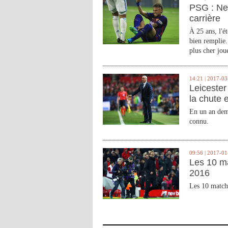
PSG : Ne
carrière
À 25 ans, l'é
bien remplie.
plus cher joue
14:21 | 2017-03
Leicester 
la chute 
En un an demi
connu.
09:56 | 2017-01
Les 10 m
2016
Les 10 match