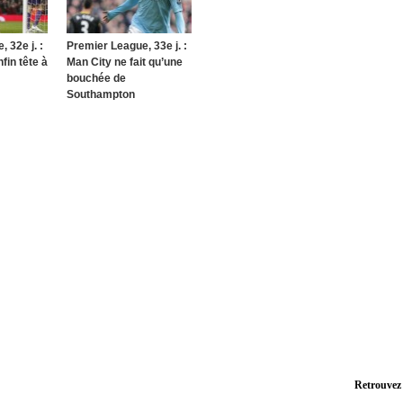
 32e j. :
Premier League, 33e j. :
fin tête à
Man City ne fait qu’une
bouchée de
Southampton
Retrouvez