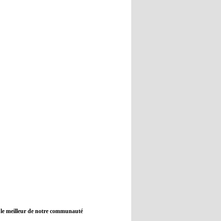
12:45
- 2022/11/09
Real : Guti critique l'absence de
Benzema
12:35
- 2022/11/09
Man City : Haaland reste sur le
banc de touche
12:33
- 2022/11/09
Real : Benzema toujours forfait
pour le dernier match avant le
Mondial
11:46
- 2022/11/09
Manchester City ne payait plus
Benjamin Mendy
12:17
- 2022/11/08
Man United : Choupo-Moting
ciblé pour remplacer Ronaldo ?
 le meilleur de notre communauté
08:21
- 2022/11/08