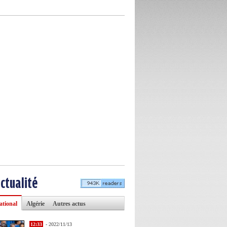
actualité
ational
Algérie
Autres actus
12:33
- 2022/11/13