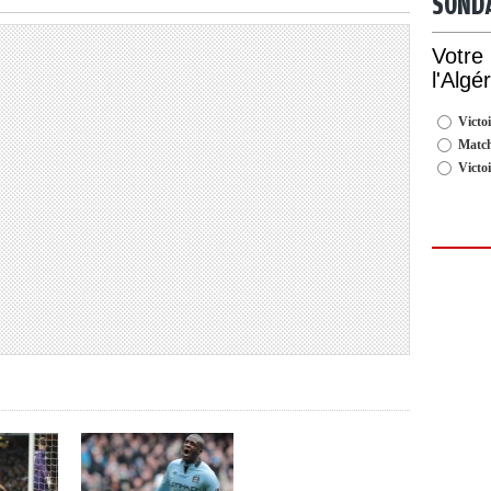
SOND
Votre
l'Algé
Victoi
Match
Victo