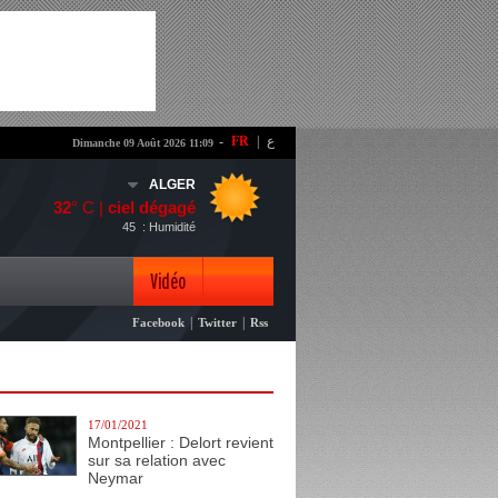
-
FR
|
ع
Dimanche 09 Août 2026 11:09
ALGER
32
° C |
ciel dégagé
45
: Humidité
Vidéo
|
|
Facebook
Twitter
Rss
Photo
17/01/2021
Montpellier : Delort revient
sur sa relation avec
Neymar