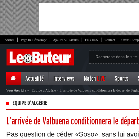
Accueil
Page De Démarrage
Ajouter Au Favoris
Flux RSS
Contact
Offres D'emp
Actualité
Interviews
Match
LIVE
Sports
Vous êtes ici :
»
Equipe d'Algérie
»
L’arrivée de Valbuena conditionnera le départ de Fegho
EQUIPE D'ALGÉRIE
L’arrivée de Valbuena conditionnera le dépar
Pas question de céder «Soso», sans lui avoi