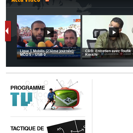
MCA: Kaci-Saïd évoque le large
JSK: Brahim Zafour évoque la
succès du Mouloudia face au FC
situation du club
MFM