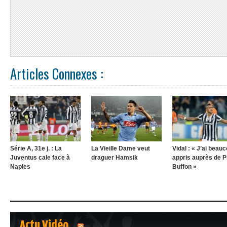
Articles Connexes :
Série A, 31e j. : La
La Vieille Dame veut
Vidal : « J’ai beau
Juventus cale face à
draguer Hamsik
appris auprès de Pi
Naples
Buffon »
Actu Vidéo
1
2