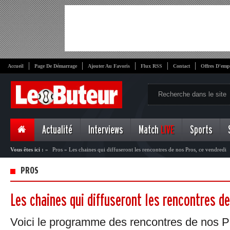
Accueil
Page De Démarrage
Ajouter Au Favoris
Flux RSS
Contact
Offres D'emp
Actualité
Interviews
Match
LIVE
Sports
Vous êtes ici :
»
Pros
»
Les chaines qui diffuseront les rencontres de nos Pros, ce vendredi
PROS
Les chaines qui diffuseront les rencontres d
Voici le programme des rencontres de nos 