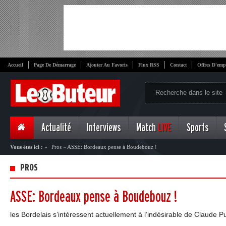
Accueil
Page De Démarrage
Ajouter Au Favoris
Flux RSS
Contact
Offres D'emp
Actualité
Interviews
Match
LIVE
Sports
Vous êtes ici :
»
Pros
»
ASSE: Bordeaux pense à Boudebouz !
PROS
ASSE: Bordeaux pense à Boudebouz !
les Bordelais s’intéressent actuellement à l’indésirable de Claude Pu