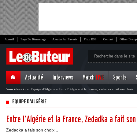
Accueil
Page De Démarrage
Ajouter Au Favoris
Flux RSS
Contact
Offres D'emp
Actualité
Interviews
Match
LIVE
Sports
Vous êtes ici :
»
Equipe d'Algérie
»
Entre l’Algérie et la France, Zedadka a fait son choix
EQUIPE D'ALGÉRIE
Entre l’Algérie et la France, Zedadka a fait son
Zedadka a fais son choix...