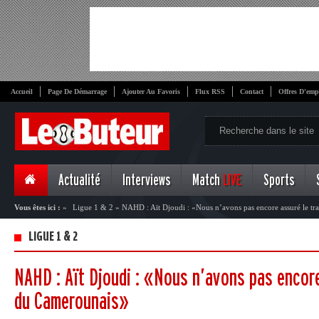
Accueil
Page De Démarrage
Ajouter Au Favoris
Flux RSS
Contact
Offres D'emp
Actualité
Interviews
Match
LIVE
Sports
Vous êtes ici :
»
Ligue 1 & 2
»
NAHD : Aït Djoudi : «Nous n’avons pas encore assuré le tr
LIGUE 1 & 2
NAHD : Aït Djoudi : «Nous n’avons pas encore
du Camerounais»