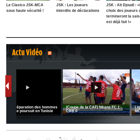
Le Clasico JSK-MCA
JSK : Les joueurs
JSK : Aït Djoudi : 
sous haute sécurité !
interdits de déclarations
choix des joueurs 
termineront la sai
est déjà fait !»
Actu Vidéo
1
2
nrahma
MCA: Kaci-Saïd évoque le l
 "Big
JSK: Brahim Zafour évoque la
succès du Mouloudia face a
situation du club
MFM