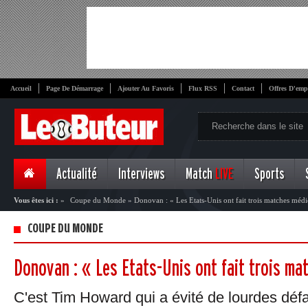
Accueil
Page De Démarrage
Ajouter Au Favoris
Flux RSS
Contact
Offres D'emp
Actualité
Interviews
Match
LIVE
Sports
Vous êtes ici :
»
Coupe du Monde
»
Donovan : « Les Etats-Unis ont fait trois matches méd
COUPE DU MONDE
Donovan : « Les Etats-Unis ont fait trois m
C'est Tim Howard qui a évité de lourdes défa