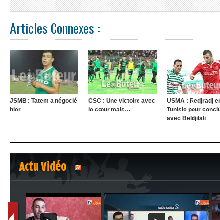
Articles Connexes :
JSMB : Tatem a négocié
CSC : Une victoire avec
USMA : Redjradj e
hier
le cœur mais…
Tunisie pour concl
avec Beldjilali
Actu Vidéo
1
2