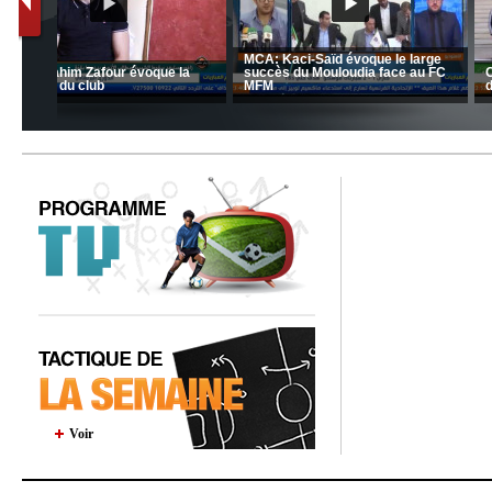
nrahma
MCA: Kaci-Saïd évoque le l
 "Big
JSK: Brahim Zafour évoque la
succès du Mouloudia face a
situation du club
MFM
Voir