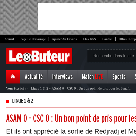
Accueil
Page De Démarrage
Ajouter Au Favoris
Flux RSS
Contact
Offres D'emp
Actualité
Interviews
Match
LIVE
Sports
Vous êtes ici :
»
Ligue 1 & 2
»
ASAM 0 - CSC 0 : Un bon point de pris pour les Sanafir
LIGUE 1 & 2
ASAM 0 - CSC 0 : Un bon point de pris pour le
Et ils ont apprécié la sortie de Redjradj et 