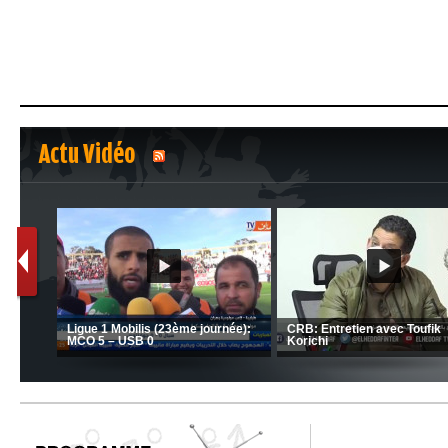
Actu Vidéo
1
2
nrahma
MCA: Kaci-Saïd évoque le l
 "Big
JSK: Brahim Zafour évoque la
succès du Mouloudia face a
situation du club
MFM