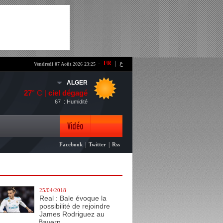
-
FR
|
ع
Vendredi 07 Août 2026 23:25
ALGER
27
° C |
ciel dégagé
67
: Humidité
Vidéo
|
|
Facebook
Twitter
Rss
Photo
25/04/2018
Real : Bale évoque la
possibilité de rejoindre
James Rodriguez au
Bayern