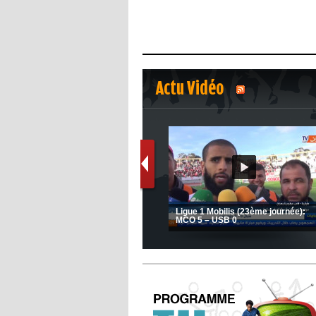
Actu Vidéo
1
2
s
(Coupe de la CAF) Nkana FC 1 -
Ligue 1 Mobilis (23ème journée):
CRB 0
MCO 5 – USB 0