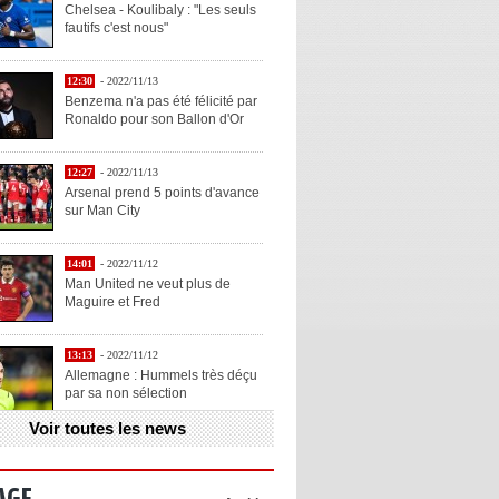
Chelsea - Koulibaly : "Les seuls
fautifs c'est nous"
12:30
- 2022/11/13
Benzema n'a pas été félicité par
Ronaldo pour son Ballon d'Or
12:27
- 2022/11/13
Arsenal prend 5 points d'avance
sur Man City
14:01
- 2022/11/12
Man United ne veut plus de
Maguire et Fred
13:13
- 2022/11/12
Allemagne : Hummels très déçu
par sa non sélection
Voir toutes les news
13:11
- 2022/11/12
Henry explique la chose qu'il
aime chez Benzema