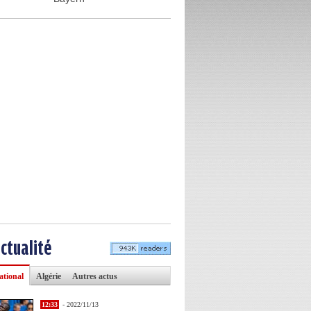
actualité
ational
Algérie
Autres actus
12:33
- 2022/11/13