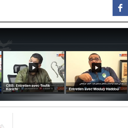
CRB: Entretien avec Toufik
Korichi
Entretien avec Moulay Haddou