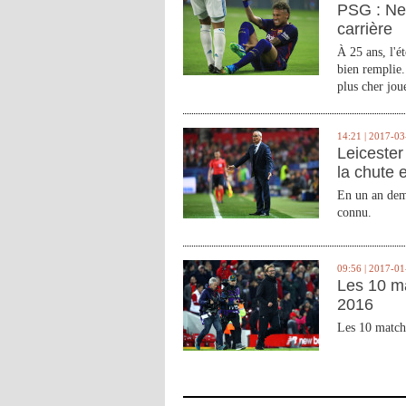
PSG : Ne
carrière
À 25 ans, l'é
bien remplie.
plus cher joue
14:21 | 2017-03
Leicester 
la chute 
En un an demi
connu.
09:56 | 2017-01
Les 10 m
2016
Les 10 match