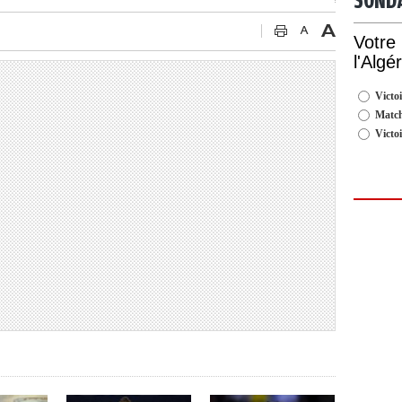
SOND
Votre
l'Algé
Victoi
Match
Victo