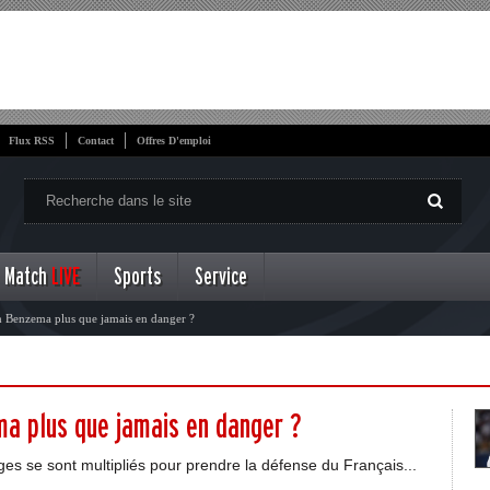
Flux RSS
Contact
Offres D'emploi
Match
LIVE
Sports
Service
m Benzema plus que jamais en danger ?
ma plus que jamais en danger ?
s se sont multipliés pour prendre la défense du Français...