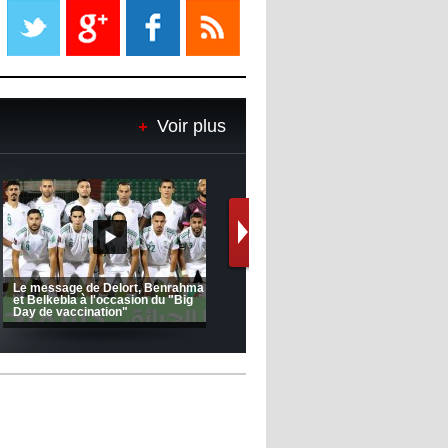
propriétaire
08:18
- 2022/11/08
Le Barça savoure sa première
place et chambre le Real Madrid
Voir plus
08:16
- 2022/11/08
Real - Ancelotti : "On a joué trop
de matchs"
12:39
- 2022/11/06
Real : Les dirigeants veulent le
départ d'Hazard cet hiver
Le message de Delort, Benrahma
et Belkebla à l'occasion du "Big
Day de vaccination"