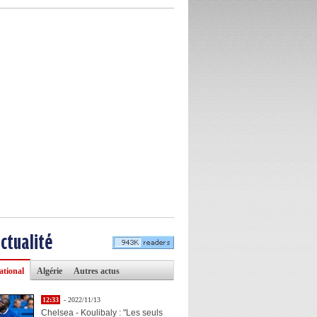
actualité
ational
Algérie
Autres actus
12:33
- 2022/11/13
Chelsea - Koulibaly : "Les seuls