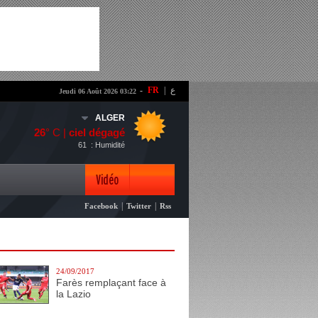
-
FR
|
ع
Jeudi 06 Août 2026 03:22
ALGER
26
° C |
ciel dégagé
61
: Humidité
Vidéo
|
|
Facebook
Twitter
Rss
Photo
24/09/2017
Farès remplaçant face à
la Lazio