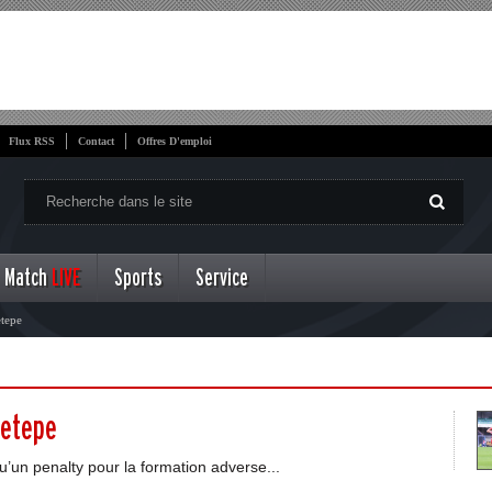
Flux RSS
Contact
Offres D'emploi
Match
LIVE
Sports
Service
etepe
zetepe
 qu’un penalty pour la formation adverse...