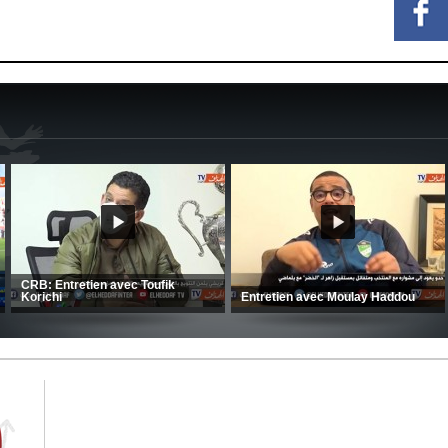
MCA: Kaci-Saïd évoque le large
succès du Mouloudia face au FC
CSC: La préparation des hommes
(
MFM
d’Amrani se poursuit en Tunisie
C