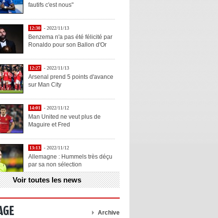
fautifs c'est nous"
12:30
- 2022/11/13
Benzema n'a pas été félicité par
Ronaldo pour son Ballon d'Or
12:27
- 2022/11/13
Arsenal prend 5 points d'avance
sur Man City
14:01
- 2022/11/12
Man United ne veut plus de
Maguire et Fred
13:13
- 2022/11/12
Allemagne : Hummels très déçu
par sa non sélection
Voir toutes les news
13:11
- 2022/11/12
Henry explique la chose qu'il
aime chez Benzema
AGE
Archive