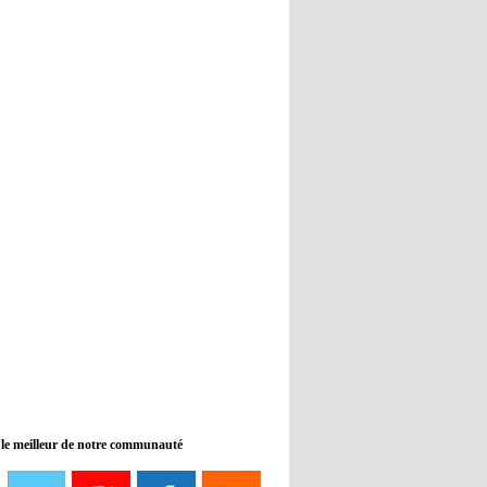
Real : Guti critique l'absence de
Benzema
12:35
- 2022/11/09
Man City : Haaland reste sur le
banc de touche
12:33
- 2022/11/09
Real : Benzema toujours forfait
pour le dernier match avant le
Mondial
11:46
- 2022/11/09
Manchester City ne payait plus
Benjamin Mendy
12:17
- 2022/11/08
Man United : Choupo-Moting
ciblé pour remplacer Ronaldo ?
 le meilleur de notre communauté
08:21
- 2022/11/08
Liverpool mis en vente par son
propriétaire