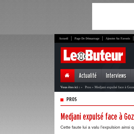
Accueil
Page De Démarrage
Ajouter Au Favoris
Actualité
Interviews
Vous êtes ici :
»
Pros
»
Medjani expulsé face à Goz
PROS
Medjani expulsé face à Go
Cette faute lui a valu l’expulsion ainsi