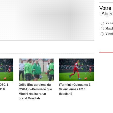
Votre
l'Algé
Victoi
Match
Victo
 OSC 1 -
Grillo (Ent-gardiens du
(Terminé) Guingamp 1 -
FC 0
CSKA) :«Persuadé que
Valenciennes FC 0
Mbolhi réalisera un
(Medjani)
grand Mondial»