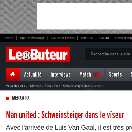
Accueil
Page De Démarrage
Ajouter Au Favoris
Flux RSS
Contact
Offres D'emp
Actualité
Interviews
Match
LIVE
Sports
Vous êtes ici :
»
Mercato
»
Man united : Schweinsteiger dans le viseur
MERCATO
Man united : Schweinsteiger dans le viseur
Avec l'arrivée de Luis Van Gaal, il est très 