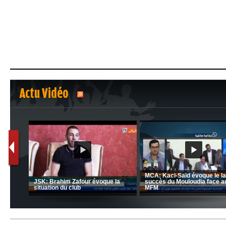
Actu Vidéo
1
2
nrahma
MCA: Kaci-Saïd évoque le l
 "Big
JSK: Brahim Zafour évoque la
succès du Mouloudia face a
situation du club
MFM