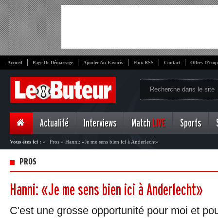
Accueil
Page De Démarrage
Ajouter Au Favoris
Flux RSS
Contact
Offres D'emp
Actualité
Interviews
Match
LIVE
Sports
Vous êtes ici :
»
Pros
»
Hanni: «Je me sens bien ici à Anderlecht»
PROS
Hanni: «Je me sens bien ici à Anderlecht»
C'est une grosse opportunité pour moi et pou