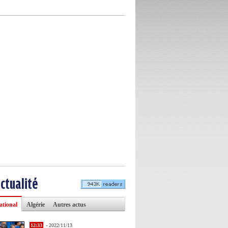
actualité
ational
Algérie
Autres actus
12:33
- 2022/11/13