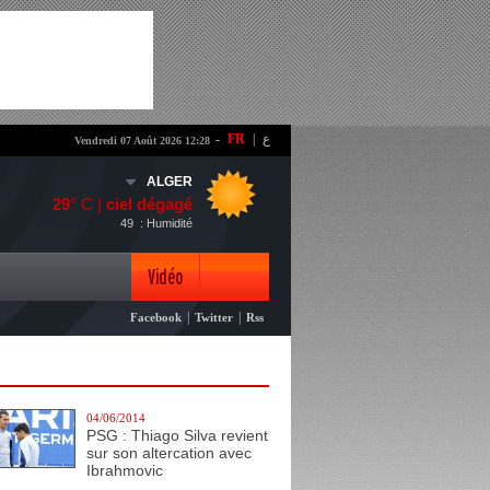
-
FR
|
ع
Vendredi 07 Août 2026 12:28
ALGER
29
° C |
ciel dégagé
49
: Humidité
Vidéo
|
|
Facebook
Twitter
Rss
Photo
04/06/2014
PSG : Thiago Silva revient
sur son altercation avec
Ibrahmovic