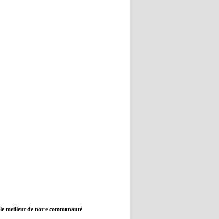
12:45
- 2022/11/09
Real : Guti critique l'absence de
Benzema
12:35
- 2022/11/09
Man City : Haaland reste sur le
banc de touche
12:33
- 2022/11/09
Real : Benzema toujours forfait
pour le dernier match avant le
Mondial
11:46
- 2022/11/09
Manchester City ne payait plus
Benjamin Mendy
12:17
- 2022/11/08
Man United : Choupo-Moting
ciblé pour remplacer Ronaldo ?
 le meilleur de notre communauté
08:21
- 2022/11/08