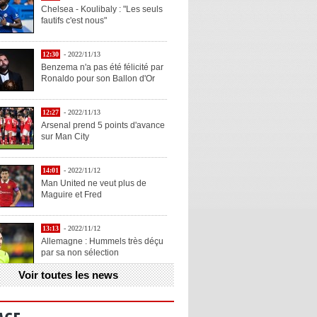
Chelsea - Koulibaly : "Les seuls
fautifs c'est nous"
12:30
- 2022/11/13
Benzema n'a pas été félicité par
Ronaldo pour son Ballon d'Or
12:27
- 2022/11/13
Arsenal prend 5 points d'avance
sur Man City
14:01
- 2022/11/12
Man United ne veut plus de
Maguire et Fred
13:13
- 2022/11/12
Allemagne : Hummels très déçu
par sa non sélection
Voir toutes les news
13:11
- 2022/11/12
Henry explique la chose qu'il
aime chez Benzema