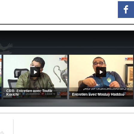
réparation des hommes
(Coupe de la CAF) Nkana FC 1 -
Ligue 1 Mob
e poursuit en Tunisie
CRB 0
MCO 5 – US