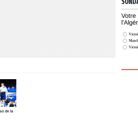
SOND
Votre
l'Algé
Victoi
Match
Victo
as de la