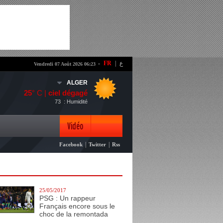
-
FR
|
ع
Vendredi 07 Août 2026 06:23
ALGER
25
° C |
ciel dégagé
73
: Humidité
Vidéo
|
|
Facebook
Twitter
Rss
Photo
25/05/2017
PSG : Un rappeur
Français encore sous le
choc de la remontada