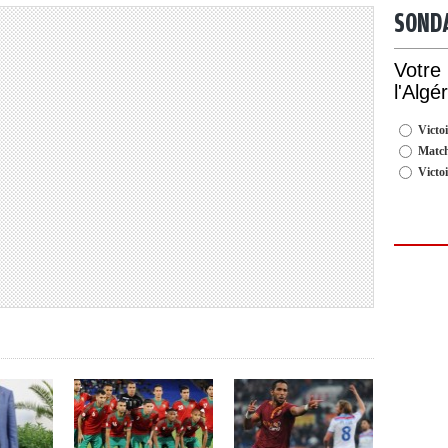
SOND
Votre
l'Algé
Victoi
Match
Victo