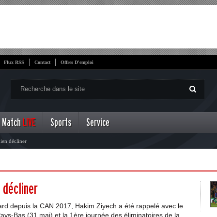
Flux RSS
Contact
Offres D'emploi
Match
LIVE
Sports
Service
ien décliner
 décliner
rd depuis la CAN 2017, Hakim Ziyech a été rappelé avec le
ys-Bas (31 mai) et la 1ère journée des éliminatoires de la