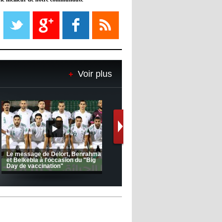
08:21
- 2022/11/08
Liverpool mis en vente par son
propriétaire
08:18
- 2022/11/08
Le Barça savoure sa première
place et chambre le Real Madrid
Voir plus
08:16
- 2022/11/08
Real - Ancelotti : "On a joué trop
de matchs"
12:39
- 2022/11/06
Real : Les dirigeants veulent le
départ d'Hazard cet hiver
(Coupe de la CAF) Nkana FC 1 -
Ligue 1 Mobilis (23ème journée):
CRB 0
MCO 5 – USB 0