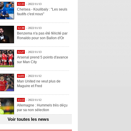
12:33
- 2022/11/13
Chelsea - Koulibaly : "Les seuls
fautifs c'est nous"
12:30
- 2022/11/13
Benzema n'a pas été félicité par
Ronaldo pour son Ballon d'Or
12:27
- 2022/11/13
Arsenal prend 5 points d'avance
sur Man City
14:01
- 2022/11/12
Man United ne veut plus de
Maguire et Fred
13:13
- 2022/11/12
Allemagne : Hummels très déçu
par sa non sélection
Voir toutes les news
13:11
- 2022/11/12
Henry explique la chose qu'il