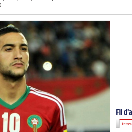
).
Fil d'
Intern