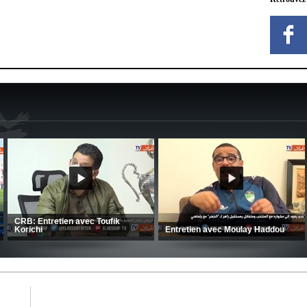
MCA: Kaci-Saïd évoque le large
succès du Mouloudia face au FC
CSC: La préparation des hommes
MFM
d’Amrani se poursuit en Tunisie