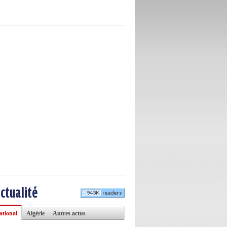
actualité
ational
Algérie
Autres actus