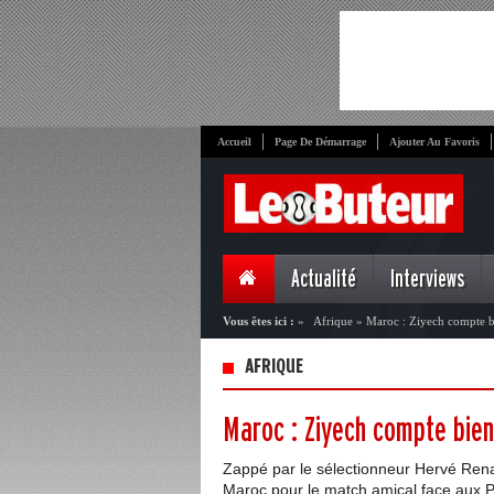
Accueil
Page De Démarrage
Ajouter Au Favoris
Actualité
Interviews
Vous êtes ici :
»
Afrique
»
Maroc : Ziyech compte b
AFRIQUE
Maroc : Ziyech compte bien
Zappé par le sélectionneur Hervé Rena
Maroc pour le match amical face aux Pa