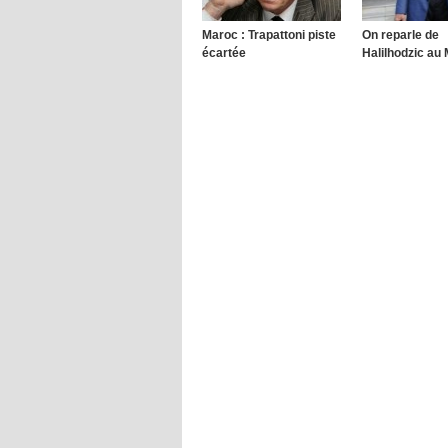
Maroc : Trapattoni piste
On reparle de
écartée
Halilhodzic au